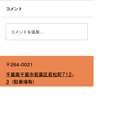
コメント
G310トロフィーin筑波
コメントを追加…
G310トロフィ
ーキット
〒264-0021
千葉県千葉市若葉区若松町712-
3
（駐車場有）
TEL＆FAX:
043-422-7263
FB
Royal Factory 48
メール：
royalfactory48@outlook.jp
​代表取締役
原田 伸也
​フォロー＆いいね お願いします！
​プライバシーポリシー