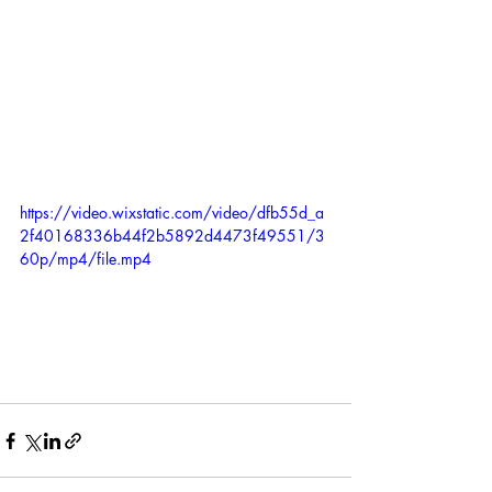
https://video.wixstatic.com/video/dfb55d_a
2f40168336b44f2b5892d4473f49551/3
60p/mp4/file.mp4