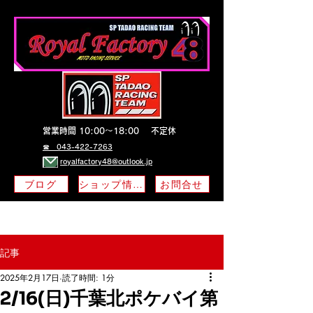
営業時間 10:00～18:00
不定休
​☎ 043-422-7263
royalfactory48@outlook.jp
ブログ
ショップ情報
お問合せ
記事
2025年2月17日
読了時間: 1分
2/16(日)千葉北ポケバイ第