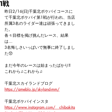
1戦
昨日2/16(日)千葉北ポケバイコースに
て千葉北ポケバイ第1戦が行われ、当店
所属3名のライダー達は頑張ってきまし
た。
各々目標を掲げ挑んだレース、結果
は…
3名悔しさいっぱいで無事に終了しまし
た😚
まだ今年のレースは始まったばかり‼️
これから♫これから♫
千葉北スカイランドブログ
https://ameblo.jp/skyland-mm/
千葉北ポケバイインスタ
https://www.instagram.com/__chibakita