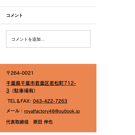
コメント
G310トロフィーin筑波
コメントを追加…
G310トロフィ
ーキット
〒264-0021
千葉県千葉市若葉区若松町712-
3
（駐車場有）
TEL＆FAX:
043-422-7263
FB
Royal Factory 48
メール：
royalfactory48@outlook.jp
​代表取締役
原田 伸也
​フォロー＆いいね お願いします！