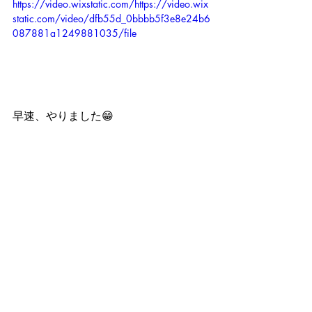
https://video.wixstatic.com/https://video.wix
static.com/video/dfb55d_0bbbb5f3e8e24b6
087881a1249881035/file
早速、やりました😁