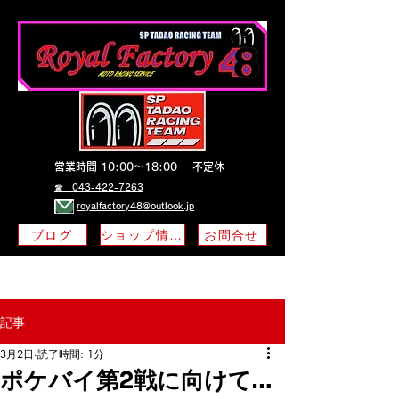
営業時間 10:00～18:00
不定休
​☎ 043-422-7263
royalfactory48@outlook.jp
ブログ
ショップ情報
お問合せ
記事
3月2日
読了時間: 1分
ポケバイ第2戦に向けて…